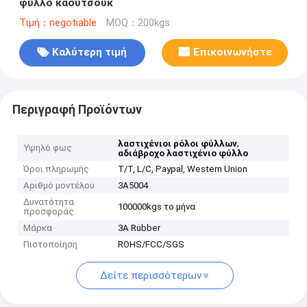
φύλλο καουτσούκ
Τιμή：negotiable
MOQ：200kgs
Καλύτερη τιμή
Επικοινωνήστε
Περιγραφή Προϊόντων
,
λαστιχένιοι ρόλοι φύλλων
Υψηλό φως
αδιάβροχο λαστιχένιο φύλλο
Όροι πληρωμής
T/T, L/C, Paypal, Western Union
Αριθμό μοντέλου
3A5004
Δυνατότητα
100000kgs το μήνα
προσφοράς
Μάρκα
3A Rubber
Πιστοποίηση
ROHS/FCC/SGS
Δείτε περισσότερων