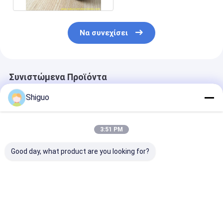
Να συνεχίσει
Συνιστώμενα Προϊόντα
Shiguo
3:51 PM
Good day, what product are you looking for?
Εξαιρετική χημική
Τροφίμων CNC
Καλή απόδοση
αντοχή και
Επεξεργασία PTFE
χαμηλής
υφάσματα Hypalon
Σφραγίδα ακρίβειας
θερμοκρασίας
για διπλή επιφάνεια
συμπιεσμού
στοιχείο PU μ
εκτύπωσης
Ανθεκτική στη
ομαλή
Καλύτερη τιμή
Καλύτερη τιμή
Καλύτερη 
διάβρωση για
προσαρμοστι
βιομηχανικές
επιφάνειας