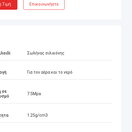
η Τιμή
Επικοινωνήστε
κλειδί
Σωλήνας σιλικόνης
ογή
Για τον αέρα και το νερό
 σε
7.5Mpa
υσμό
τητα
1.25g/cm3