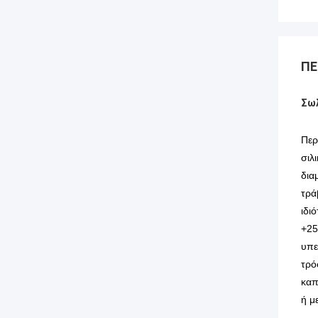
ΠΕ
Σωλ
Περ
σιλ
δια
τρά
ιδι
+25
υπε
τρό
καπ
ή μ