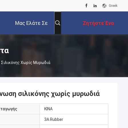
Greek
Μας Ελάτε Σε
Ζητήστε Ένα
Επαφή Με
Απόσπασμα
ντα
 Σιλικόνης Χωρίς Μυρωδιά
νωση σιλικόνης χωρίς μυρωδιά
αταγωγής
ΚΙΝΑ
3A Rubber