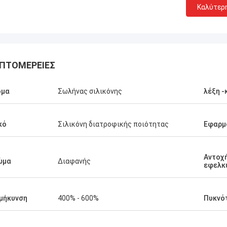
Καλύτερ
ΠΤΟΜΈΡΕΙΕΣ
ομα
Σωλήνας σιλικόνης
λέξη -
κό
Σιλικόνη διατροφικής ποιότητας
Εφαρμ
Αντοχή
ώμα
Διαφανής
εφελκ
μήκυνση
400% - 600%
Πυκνό