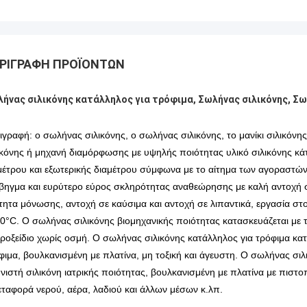
ΡΙΓΡΑΦΉ ΠΡΟΪΌΝΤΩΝ
ήνας σιλικόνης κατάλληλος για τρόφιμα, Σωλήνας σιλικόνης, Σω
ιγραφή: ο σωλήνας σιλικόνης, ο σωλήνας σιλικόνης, το μανίκι σιλικόν
ικόνης ή μηχανή διαμόρφωσης με υψηλής ποιότητας υλικό σιλικόνης κ
μέτρου και εξωτερικής διαμέτρου σύμφωνα με το αίτημα των αγοραστών,
βηγμα και ευρύτερο εύρος σκληρότητας αναθεώρησης με καλή αντοχή σ
ότητα μόνωσης, αντοχή σε καύσιμα και αντοχή σε λιπαντικά, εργασία στ
0°C. Ο σωλήνας σιλικόνης βιομηχανικής ποιότητας κατασκευάζεται με τ
ροξείδιο χωρίς οσμή. Ο σωλήνας σιλικόνης κατάλληλος για τρόφιμα κατ
φιμα, βουλκανισμένη με πλατίνα, μη τοξική και άγευστη. Ο σωλήνας σιλ
νιστή σιλικόνη ιατρικής ποιότητας, βουλκανισμένη με πλατίνα με πιστ
εταφορά νερού, αέρα, λαδιού και άλλων μέσων κ.λπ.