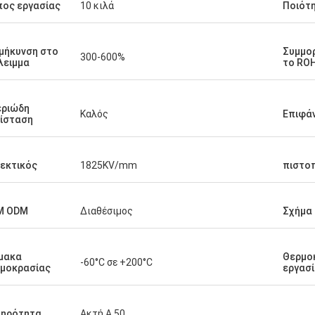
ος εργασίας
10 κιλά
Ποιότ
μήκυνση στο
Συμμο
300-600%
λειμμα
το RO
εριώδη
Καλός
Επιφά
ίσταση
εκτικός
1825KV/mm
πιστο
M ODM
Διαθέσιμος
Σχήμα
μακα
Θερμο
-60°C σε +200°C
μοκρασίας
εργασ
ληρότητα
Ακτή Α 50