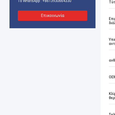
Το WhatsApp :
+8613930664330
Τύπ
Επικοινωνία
Επι
διά
Υπ
αντ
ανθ
OE
Κλί
θερ
Σκ