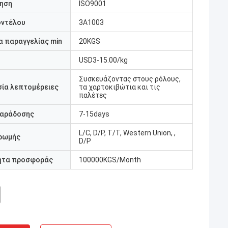
ηση
ISO9001
οντέλου
3A1003
 παραγγελίας min
20KGS
USD3-15.00/kg
Συσκευάζοντας στους ρόλους,
ία λεπτομέρειες
τα χαρτοκιβώτια και τις
παλέτες
παράδοσης
7-15days
L/C, D/P, T/T, Western Union, ,
ρωμής
D/P
ητα προσφοράς
100000KGS/Month