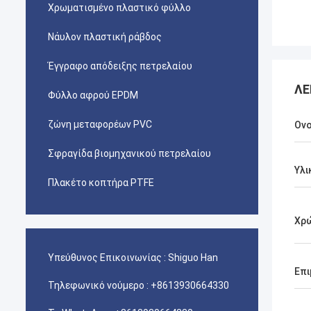
Χρωματισμένο πλαστικό φύλλο
Νάυλον πλαστική ράβδος
Έγγραφο απόδειξης πετρελαίου
ΛΕ
Φύλλο αφρού EPDM
ζώνη μεταφορέων PVC
Ον
Σφραγίδα βιομηχανικού πετρελαίου
Υλι
Πλακέτο κοπτήρα PTFE
Χρ
Υπεύθυνος Επικοινωνίας :
Shiguo Han
Επι
Τηλεφωνικό νούμερο :
+8613930664330