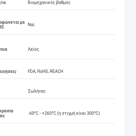
ητα
Βιομηχανικός βαθμός
ρφώνεται με
Ναί
HS
νεια
Λείος
ποιήσεις
FDA, RoHS, REACH
Σωλήνας
κρασία
-60°C - +260°C (η στιγμή είναι 300°C)
ίας