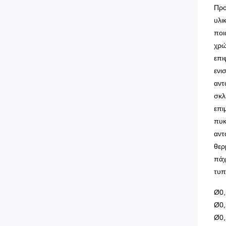
Προ
υλι
ποι
χρώ
επιφ
ενι
αντ
σκλ
επι
πυκ
αντ
θερ
πάχ
τυπ
Ø0,
Ø0,
Ø0,