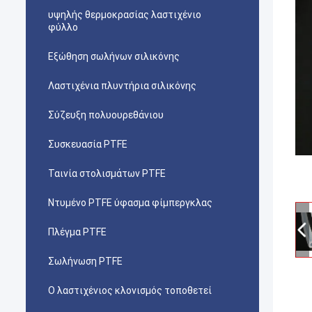
υψηλής θερμοκρασίας λαστιχένιο
φύλλο
Εξώθηση σωλήνων σιλικόνης
Λαστιχένια πλυντήρια σιλικόνης
Σύζευξη πολυουρεθάνιου
Συσκευασία PTFE
Ταινία στολισμάτων PTFE
Ντυμένο PTFE ύφασμα φίμπεργκλας
Πλέγμα PTFE
Σωλήνωση PTFE
Ο λαστιχένιος κλονισμός τοποθετεί