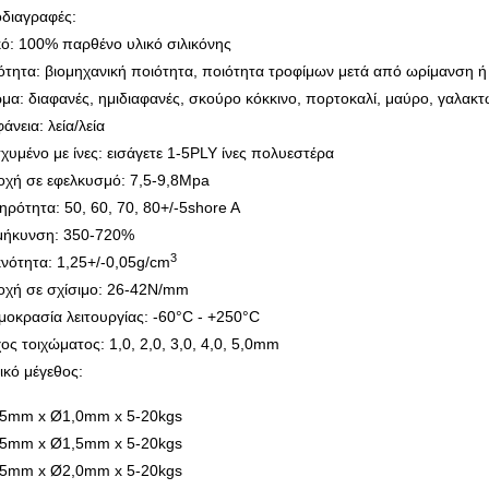
διαγραφές:
κό: 100% παρθένο υλικό σιλικόνης
ότητα: βιομηχανική ποιότητα, ποιότητα τροφίμων μετά από ωρίμανση ή
μα: διαφανές, ημιδιαφανές, σκούρο κόκκινο, πορτοκαλί, μαύρο, γαλακτώ
άνεια: λεία/λεία
σχυμένο με ίνες: εισάγετε 1-5PLY ίνες πολυεστέρα
οχή σε εφελκυσμό: 7,5-9,8Mpa
ηρότητα: 50, 60, 70, 80+/-5shore A
μήκυνση: 350-720%
3
νότητα: 1,25+/-0,05g/cm
οχή σε σχίσιμο: 26-42N/mm
μοκρασία λειτουργίας: -60°C - +250°C
ος τοιχώματος: 1,0, 2,0, 3,0, 4,0, 5,0mm
ικό μέγεθος:
5mm x Ø1,0mm x 5-20kgs
5mm x Ø1,5mm x 5-20kgs
5mm x Ø2,0mm x 5-20kgs