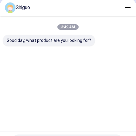
Shiguo
Οι Κατηγορίες Μας
3:49 AM
Good day, what product are you looking for?
Βιομηχανικό
Λαστιχένιο φύλλο
υψηλής
λαστιχένιο φύλλο
σιλικόνης
θερμοκρασίας
λαστιχένιο φ
Αρχική
Περίπου
επαφή
Desktop
Σελίδα
εμείς
Site
Sitemap
Πολιτική απορρήτου
Ποιότητα
Βιομηχανικό λαστιχένιο φύλλο
Κίνα
εργοστάσιο.Copyright © 2026 SANHE 3A RUBBER & PLASTIC CO.,
LTD.. All Rights Reserved.