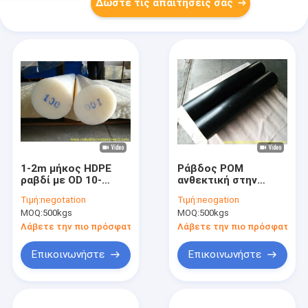
Δώστε τις απαιτήσεις σας
1-2m μήκος HDPE
Ράβδος POM
ραβδί με OD 10-
ανθεκτική στην
400mm
τριβή με υψηλή
Τιμή:
negotation
Τιμή:
neogation
Κατασκευασμένο
αντοχή σε
MOQ:
500kgs
MOQ:
500kgs
από 100% παρθένο
εφελκυσμό και
υλικό HDPE
εξαιρετική
Λάβετε την πιο πρόσφατη τιμή
Λάβετε την πιο πρόσφατη τι
σταθερότητα
διαστάσεων για
Επικοινωνήστε
Επικοινωνήστε
βιομηχανικές
εφαρμογές