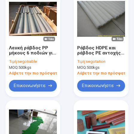
Λευκή ράβδος PP
Ράβδος HDPE και
μήκους 6 ποδιών για
ράβδος PE αντοχής
βιομηχανική
σε χαμηλή
Τιμή:
negotiable
Τιμή:
negotation
σφραγίδα
θερμοκρασία με
MOQ:
500kgs
MOQ:
500kgs
100% παρθένο υλικό
HDPE και υψηλή
Λάβετε την πιο πρόσφατη τιμή
Λάβετε την πιο πρόσφατη τι
αντοχή σε
εφελκυσμό
Επικοινωνήστε
Επικοινωνήστε
Σπίτι
Προϊόντα
Σχετικά με εμάς