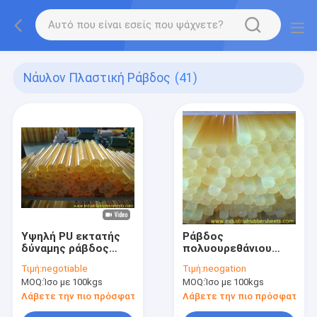
Νάυλον Πλαστική Ράβδος
(41)
Υψηλή PU εκτατής
Ράβδος
δύναμης ράβδος
πολυουρεθάνιου
300mm
αντίστασης
Τιμή:
negotiable
Τιμή:
neogation
πολυουρεθάνιου με
αντίκτυπου
MOQ:
Ίσο με 100kgs
MOQ:
Ίσο με 100kgs
Impregnant
ανθεκτικό
Λάβετε την πιο πρόσφατη τιμή
Λάβετε την πιο πρόσφατη τι