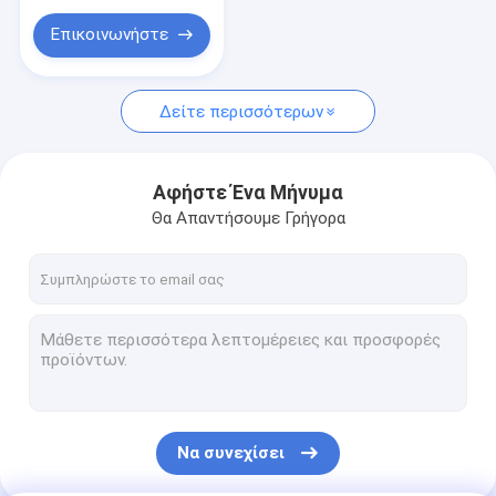
Νάυλον πλαστική ράβδος
Βιομηχανικές
Σφραγίσεις
Επικοινωνήστε
Έγγραφο απόδειξης πετρελαίου
Φύλλο αφρού EPDM
Δείτε περισσότερων
ζώνη μεταφορέων PVC
Αφήστε Ένα Μήνυμα
Σφραγίδα βιομηχανικού πετρελαίου
Θα Απαντήσουμε Γρήγορα
Πλακέτο κοπτήρα PTFE
Να συνεχίσει