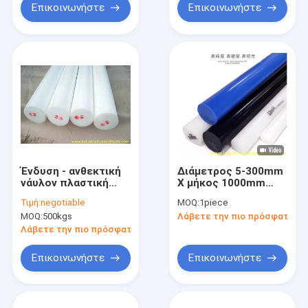
Επικοινωνήστε
Επικοινωνήστε
Ένδυση - ανθεκτική
Διάμετρος 5-300mm
νάυλον πλαστική
X μήκος 1000mm
ράβδος POM Derlin
Νάιλον Πολυμερές
Τιμή:
negotiable
MOQ:
1piece
με την υψηλή
ράβδος με
MOQ:
500kgs
Λάβετε την πιο πρόσφατη τι
μηχανική δύναμη
συρρίκνωση τύπου
2.5%-2.8%
Λάβετε την πιο πρόσφατη τιμή
Επικοινωνήστε
Επικοινωνήστε