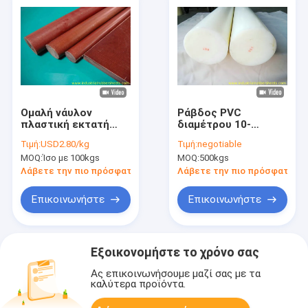
Ομαλή νάυλον
Ράβδος PVC
πλαστική εκτατή
διαμέτρου 10-
δύναμη τάσης 78Mpa
300mm, αντοχή σε
Τιμή:
USD2.80/kg
Τιμή:
negotiable
διακοπής ράβδων
έλξη 52Mpa,
MOQ:
Ίσο με 100kgs
MOQ:
500kgs
10KV
ανθεκτικότητα σε
οξέα
Λάβετε την πιο πρόσφατη τιμή
Λάβετε την πιο πρόσφατη τι
Επικοινωνήστε
Επικοινωνήστε
Εξοικονομήστε το χρόνο σας
Ας επικοινωνήσουμε μαζί σας με τα
καλύτερα προϊόντα.