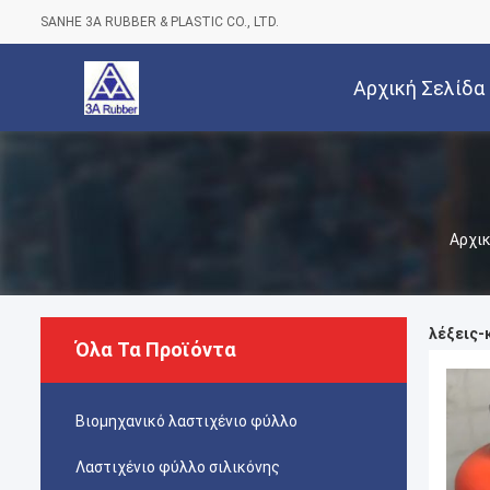
SANHE 3A RUBBER & PLASTIC CO., LTD.
Αρχική Σελίδα
Αρχικ
λέξεις-κ
Όλα Τα Προϊόντα
Βιομηχανικό λαστιχένιο φύλλο
Λαστιχένιο φύλλο σιλικόνης