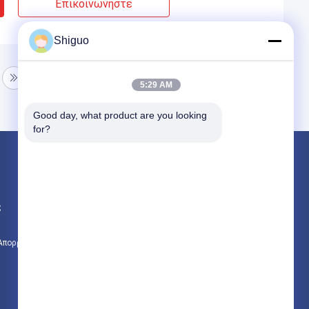
Επικοινωνήστε
Shiguo
5:29 AM
Good day, what product are you looking 
for?
Προϊόντα
Βιομηχανικό λαστιχένιο φύλλο
ς
Λαστιχένιο φύλλο σιλικόνης
υψηλής θερμοκρασίας λαστιχένιο φύλλο
 Απορρήτου
Όλες οι κατηγορίες