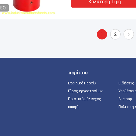
Καλύτερη Τιμή
DEO
1
2
περίπου
Εταιρικό Προφίλ
Ειδήσεις
Γύρος εργοστασίων
Υποθέσει
Ποιοτικός έλεγχος
Sitemap
επαφή
Πολιτική