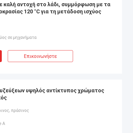
ε καλή αντοχή στο λάδι, συμμόρφωση με τα
κρασίας 120 °C για τη μετάδοση ισχύος
ύος σε μηχανήματα
Επικοινωνήστε
συζεύξεων υψηλός αντίκτυπος χρώματος
κός
ρινος, πράσινος
e Α