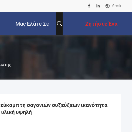
Greek
Μας Ελάτε Σε
Ζητήστε Ένα
Επαφή Με
Απόσπασμα
υαστής
 εύκαμπτη σαγονιών συζεύξεων ικανότητα
 υλική υψηλή