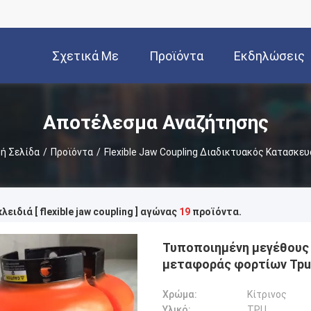
Σχετικά Με
Προϊόντα
Εκδηλώσεις
Εμάς
Αποτέλεσμα Αναζήτησης
ή Σελίδα
/
Προϊόντα
/
Flexible Jaw Coupling Διαδικτυακός Κατασκε
λειδιά [ flexible jaw coupling ] αγώνας
19
προϊόντα.
Τυποποιημένη μεγέθους
μεταφοράς φορτίων Tpu
Χρώμα:
Κίτρινος
Υλικό:
TPU