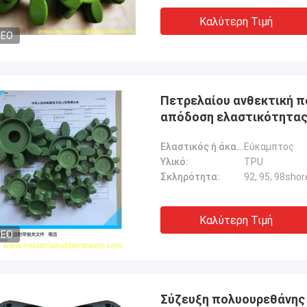
Καλύτερη Τιμή
DEO
Πετρελαίου ανθεκτική π
απόδοση ελαστικότητας
Ελαστικός ή άκαμπτος:
Εύκαμπτος
Υλικό:
TPU
Σκληρότητα:
92, 95, 98shor
Καλύτερη Τιμή
DEO
Σύζευξη πολυουρεθάνης 