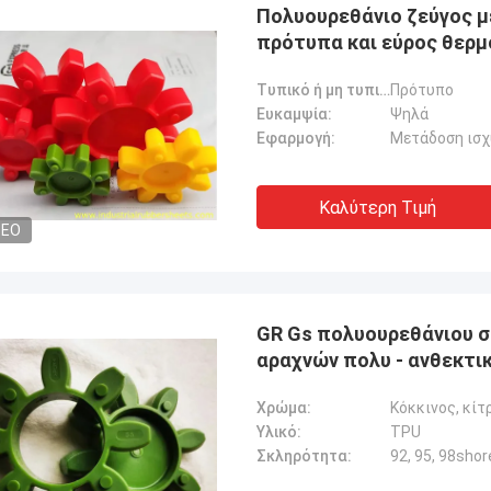
Πολυουρεθάνιο ζεύγος μ
πρότυπα και εύρος θερμο
Τυπικό ή μη τυπικό:
Πρότυπο
Ευκαμψία:
Ψηλά
Εφαρμογή:
Μετάδοση ισχ
Καλύτερη Τιμή
DEO
GR Gs πολυουρεθάνιου 
αραχνών πολυ - ανθεκτι
Χρώμα:
Κόκκινος, κίτ
Υλικό:
TPU
Σκληρότητα:
92, 95, 98shor