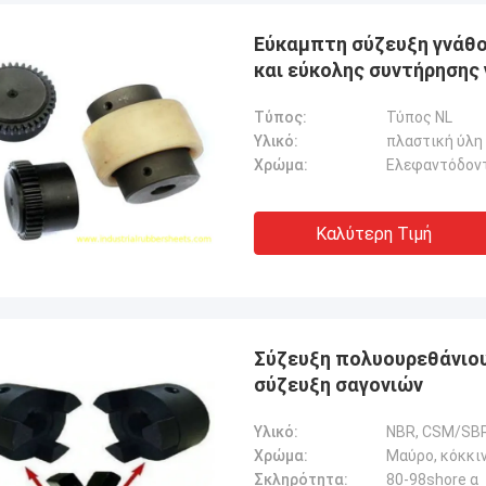
Εύκαμπτη σύζευξη γνάθο
και εύκολης συντήρησης 
Τύπος:
Τύπος NL
Υλικό:
πλαστική ύλη
Χρώμα:
Ελεφαντόδον
Καλύτερη Τιμή
Σύζευξη πολυουρεθάνιο
σύζευξη σαγονιών
Υλικό:
NBR, CSM/SB
Χρώμα:
Μαύρο, κόκκι
Σκληρότητα:
80-98shore α