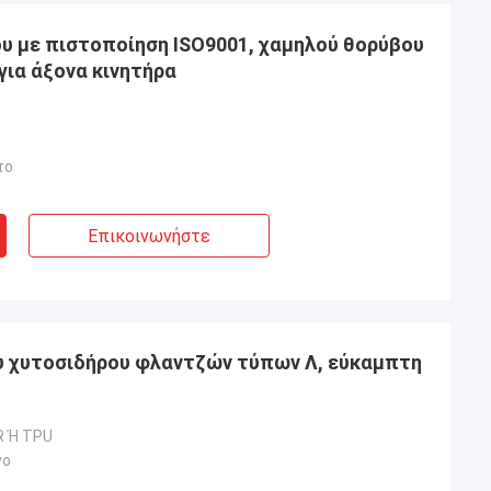
υ με πιστοποίηση ISO9001, χαμηλού θορύβου
για άξονα κινητήρα
το
Επικοινωνήστε
υ χυτοσιδήρου φλαντζών τύπων Λ, εύκαμπτη
R Ή TPU
νο