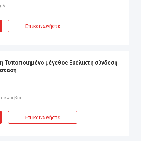
e Α
Επικοινωνήστε
η Τυποποιημένο μέγεθος Ευέλικτη σύνδεση
άσταση
τα κλουβιά
Επικοινωνήστε