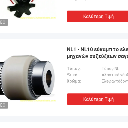
Καλύτερη Τιμή
DEO
NL1 - NL10 εύκαμπτο ε
μηχανών συζεύξεων σαγ
Τύπος:
Τύπος NL
Υλικό:
πλαστικό νάυ
Χρώμα:
Ελεφαντόδον
Καλύτερη Τιμή
DEO