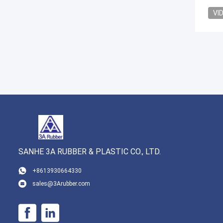
VI
SANHE 3A RUBBER & PLASTIC CO., LTD.
+8613930664330
sales@3Arubber.com