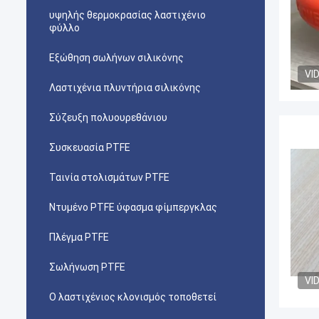
υψηλής θερμοκρασίας λαστιχένιο
φύλλο
Εξώθηση σωλήνων σιλικόνης
VI
Λαστιχένια πλυντήρια σιλικόνης
Σύζευξη πολυουρεθάνιου
Συσκευασία PTFE
Ταινία στολισμάτων PTFE
Ντυμένο PTFE ύφασμα φίμπεργκλας
Πλέγμα PTFE
Σωλήνωση PTFE
VI
Ο λαστιχένιος κλονισμός τοποθετεί