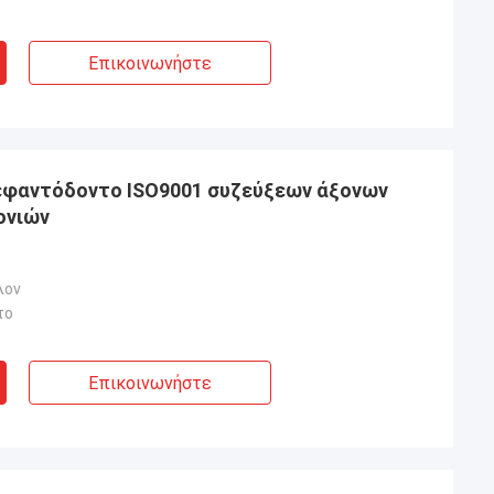
Επικοινωνήστε
λεφαντόδοντο ISO9001 συζεύξεων άξονων
ονιών
λον
το
Επικοινωνήστε