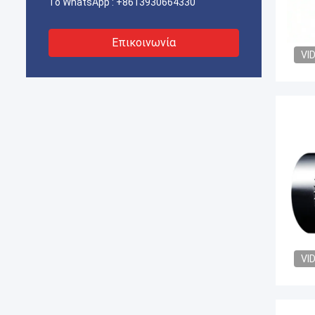
Το WhatsApp :
+8613930664330
Επικοινωνία
VI
VI