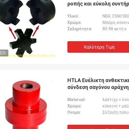
ροπής και εύκολη συντή
Υλικό:
NBR, CSM/SB
Χρώμα:
Μαύρο, κόκκι
Σκληρότητα:
80-98 ακτή α
Καλύτερη Τιμή
DEO
HTLA Ευέλικτη ανθεκτικ
σύνδεση σαγόνου αράχνη
Materual:
λάστιχο + iro
Χρώμα:
κόκκινο + μα
Ονομα:
Σύζευξη πολυ