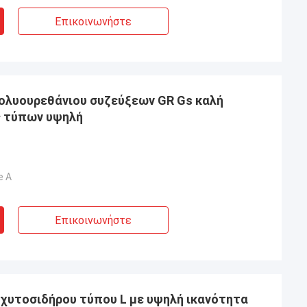
Επικοινωνήστε
ολυουρεθάνιου συζεύξεων GR Gs καλή
 τύπων υψηλή
e Α
Επικοινωνήστε
χυτοσιδήρου τύπου L με υψηλή ικανότητα