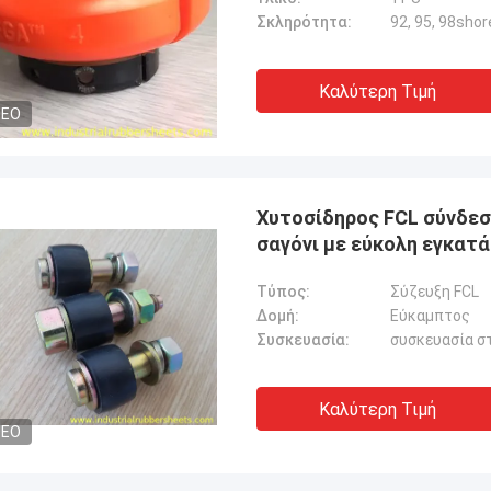
Σκληρότητα:
92, 95, 98shor
Καλύτερη Τιμή
DEO
Χυτοσίδηρος FCL σύνδεσ
σαγόνι με εύκολη εγκατ
Τύπος:
Σύζευξη FCL
Δομή:
Εύκαμπτος
Συσκευασία:
συσκευασία σ
Καλύτερη Τιμή
DEO