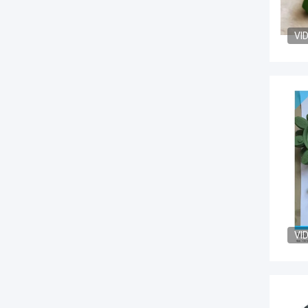
VI
VI