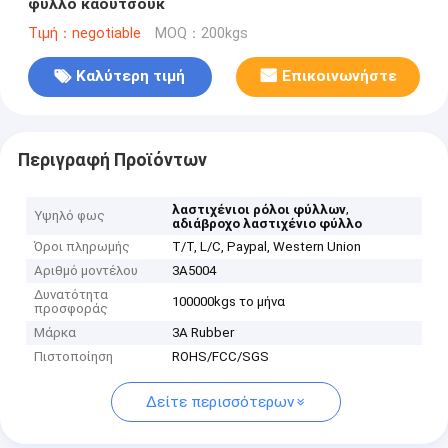
φύλλο καουτσούκ
Τιμή：negotiable
MOQ：200kgs
Καλύτερη τιμή
Επικοινωνήστε
Περιγραφή Προϊόντων
,
λαστιχένιοι ρόλοι φύλλων
Υψηλό φως
αδιάβροχο λαστιχένιο φύλλο
Όροι πληρωμής
T/T, L/C, Paypal, Western Union
Αριθμό μοντέλου
3A5004
Δυνατότητα
100000kgs το μήνα
προσφοράς
Μάρκα
3A Rubber
Πιστοποίηση
ROHS/FCC/SGS
Δείτε περισσότερων