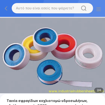
3
/
4
Ταινία σφραγίδων κοχλιοτομώ υδροσωλήνων,