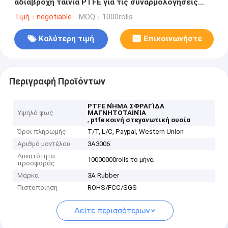
αδιάβροχη ταινία PTFE για τις συναρμολογήσεις
αερίου
Τιμή：negotiable
MOQ：1000rolls
Καλύτερη τιμή
Επικοινωνήστε
Περιγραφή Προϊόντων
PTFE ΝΉΜΑ ΣΦΡΑΓΊΔΑ
Υψηλό φως
ΜΑΓΝΗΤΟΤΑΙΝΊΑ
,
ptfe κοινή στεγανωτική ουσία
Όροι πληρωμής
T/T, L/C, Paypal, Western Union
Αριθμό μοντέλου
3A3006
Δυνατότητα
10000000rolls το μήνα
προσφοράς
Μάρκα
3A Rubber
Πιστοποίηση
ROHS/FCC/SGS
Δείτε περισσότερων