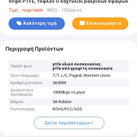
Virgin PTFE, τεφλόν Ο δαχτυλίδι βαλβίδων σφαιρών
Τιμή：negotiable
MOQ：100pieces
Καλύτερη τιμή
Επικοινωνήστε
Περιγραφή Προϊόντων
,
ptfe υλικό συσκευασίας
Υψηλό φως
ptfe από γραφίτη συσκευασία
Όροι πληρωμής
T/T, L/C, Paypal, Western Union
Αριθμό μοντέλου
3A3009
Δυνατότητα
10000kgs το μήνα
προσφοράς
Μάρκα
3A Rubber
Πιστοποίηση
ROHS/FCC/SGS
Δείτε περισσότερων