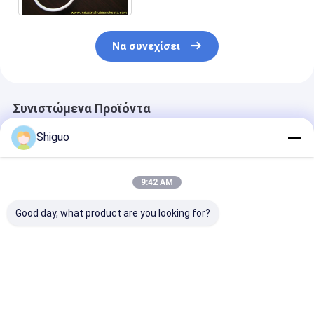
σφαιρών
Να συνεχίσει
Συνιστώμενα Προϊόντα
Shiguo
9:42 AM
Good day, what product are you looking for?
Συσκευή από PTFE
Σφραγίδα
Ταινία PTFE F
χαμηλής τριβής και
πετρελαίου PTFE
υψηλή αντοχή
χημικής αντοχής για
SS και συσκευασία
τέντωση και χ
τις απαιτήσεις των
PTFE με ανοξείδωτο
αντοχή για
πελατών
χάλυβα 304 +
βιομηχανική
Καλύτερη τιμή
Καλύτερη τιμή
Καλύτερη 
άνθρακα PTFE για
σφραγίδα
χαμηλή τριβή και