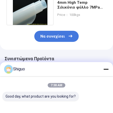
4mm High Temp
Σιλικόνιο φύλλο 7MPa
αντοχή σε έλξη ≤ 25%
Price： 100kgs
συμπίεση
Να συνεχίσει
Συνιστώμενα Προϊόντα
Shiguo
7:38 AM
Good day, what product are you looking for?
High Temperature
High Temperature
0.5mm-10mm 
FKM Rubber Sheet
Rubber Sheet with
High Tempera