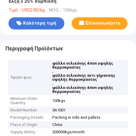
έλξη ≤ 25% συμπίεση
Τιμή：USD2.80/kg
MOQ：100kgs
Καλύτερη τιμή
Επικοινωνήστε
Περιγραφή Προϊόντων
φύλλο σιλικόνης 4mm υψηλής
θερμοκρασίας
,
φύλλο σιλικόνης αντι γήρανσης
Υψηλό φως
υψηλής θερμοκρασίας
,
φύλλο σιλικόνης 4mm υψηλής
θερμοκρασίας
Minimum Order
100kgs
Quantity
Model Number
3A1001
Packaging Details
Packing in rolls and pallets
Place of Origin
China
Supply Ability
200000kgs/month