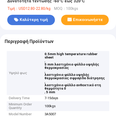
Δυνατότητα τέντωσης -60°C έως 320°C
Τιμή：USD12.80-22.80/kg
MOQ：100kgs
Καλύτερη τιμή
Επικοινωνήστε
Περιγραφή Προϊόντων
0.5mm high temperature rubber
sheet
,
5 mm λαστιχένιο φύλλο υψηλής
θερμοκρασίας
,
Υψηλό φως
λαστιχένιο φύλλο υψηλής
θερμοκρασίας σφραγίδα διάτρησης
,
λαστιχένιο φύλλο ανθεκτικό στη
θερμότητα 0
,
5 mm
Delivery Time
7-15days
Minimum Order
100kgs
Quantity
Model Number
3A5007