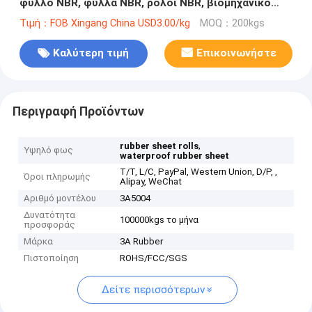
φύλλο NBR, φύλλα NBR, ρόλοι NBR, βιομηχανικό
λαστιχένιο φύλλο
Τιμή：FOB Xingang China USD3.00/kg
MOQ：200kgs
Καλύτερη τιμή
Επικοινωνήστε
Περιγραφή Προϊόντων
,
rubber sheet rolls
Υψηλό φως
waterproof rubber sheet
T/T, L/C, PayPal, Western Union, D/P, ,
Όροι πληρωμής
Alipay, WeChat
Αριθμό μοντέλου
3A5004
Δυνατότητα
100000kgs το μήνα
προσφοράς
Μάρκα
3A Rubber
Πιστοποίηση
ROHS/FCC/SGS
Δείτε περισσότερων