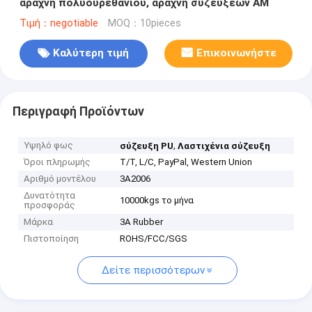
αράχνη πολυουρεθάνιου, αράχνη συζεύξεων ΑΜ
Τιμή：negotiable
MOQ：10pieces
Καλύτερη τιμή
Επικοινωνήστε
Περιγραφή Προϊόντων
Υψηλό φως
,
σύζευξη PU
Λαστιχένια σύζευξη
Όροι πληρωμής
T/T, L/C, PayPal, Western Union
Αριθμό μοντέλου
3A2006
Δυνατότητα
10000kgs το μήνα
προσφοράς
Μάρκα
3A Rubber
Πιστοποίηση
ROHS/FCC/SGS
Δείτε περισσότερων