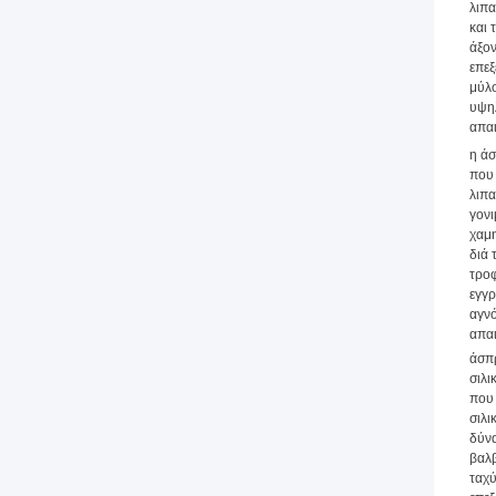
λιπα
και 
άξον
επεξ
μύλο
υψηλ
απαι
η άσ
που 
λιπα
γονι
χαμ
διά 
τροφ
εγγρ
αγνό
απαι
άσπ
σιλι
που 
σιλι
δύνα
βαλβ
ταχύ