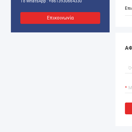
Το WhatsApp :
+8613930664330
Επι
Επικοινωνία
ΑΦ