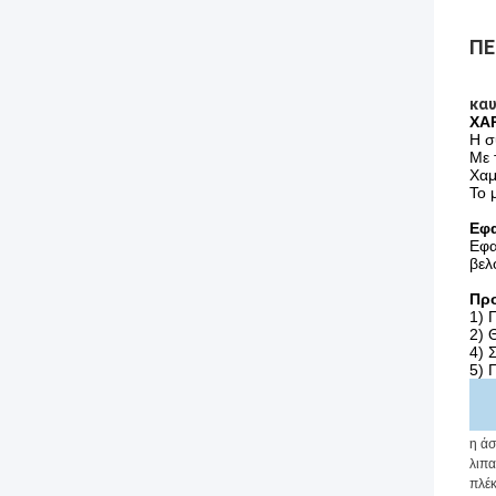
ΠΕ
καυ
ΧΑ
Η σ
Με 
Χαμ
Το 
Εφ
Εφα
βελ
Προ
1) 
2) 
4) 
5) 
η ά
λιπα
πλέκ