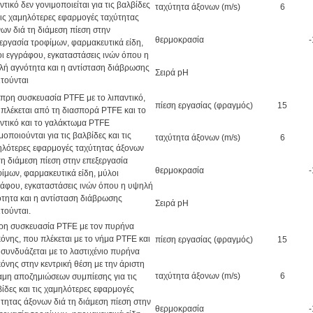
ντικό δεν γονιμοποιείται για τις βαλβίδες
ταχύτητα άξονων (m/s)
6
τις χαμηλότερες εφαρμογές ταχύτητας
ων διά τη διάμεση πίεση στην
θερμοκρασία
εργασία τροφίμων, φαρμακευτικά είδη,
ι εγγράφου, εγκαταστάσεις ινών όπου η
ή αγνότητα και η αντίσταση διάβρωσης
Σειρά pH
τούνται
πρη συσκευασία PTFE με το λιπαντικό,
πίεση εργασίας (φραγμός)
15
πλέκεται από τη διασπορά PTFE και το
ντικό και το γαλάκτωμα PTFE
μοποιούνται για τις βαλβίδες και τις
ταχύτητα άξονων (m/s)
6
ηλότερες εφαρμογές ταχύτητας άξονων
τη διάμεση πίεση στην επεξεργασία
θερμοκρασία
ίμων, φαρμακευτικά είδη, μύλοι
άφου, εγκαταστάσεις ινών όπου η υψηλή
τητα και η αντίσταση διάβρωσης
Σειρά pH
τούνται.
ρη συσκευασία PTFE με τον πυρήνα
κόνης, που πλέκεται με το νήμα PTFE και
πίεση εργασίας (φραγμός)
15
συνδυάζεται με το λαστιχένιο πυρήνα
κόνης στην κεντρική θέση με την άριστη
ταχύτητα άξονων (m/s)
6
μη αποζημιώσεων συμπίεσης για τις
ίδες και τις χαμηλότερες εφαρμογές
τητας άξονων διά τη διάμεση πίεση στην
θερμοκρασία