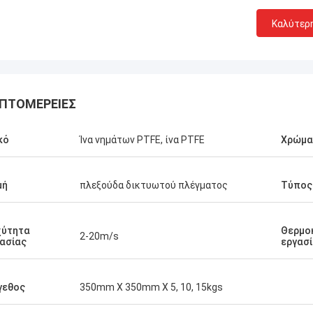
Καλύτερ
ΠΤΟΜΈΡΕΙΕΣ
κό
Ίνα νημάτων PTFE, ίνα PTFE
Χρώμα
μή
πλεξούδα δικτυωτού πλέγματος
Τύπος
χύτητα
Θερμο
2-20m/s
ασίας
εργασ
γεθος
350mm X 350mm X 5, 10, 15kgs