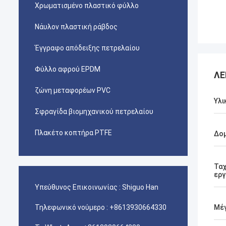
Χρωματισμένο πλαστικό φύλλο
Νάυλον πλαστική ράβδος
Έγγραφο απόδειξης πετρελαίου
Φύλλο αφρού EPDM
ΛΕ
ζώνη μεταφορέων PVC
Υλι
Σφραγίδα βιομηχανικού πετρελαίου
Πλακέτο κοπτήρα PTFE
Δο
Τα
εργ
Υπεύθυνος Επικοινωνίας :
Shiguo Han
Τηλεφωνικό νούμερο :
+8613930664330
Μέ