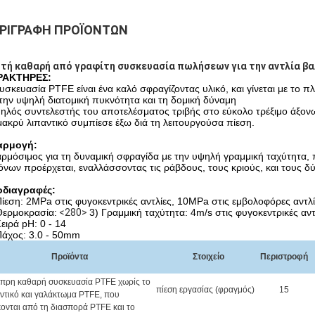
ΡΙΓΡΑΦΉ ΠΡΟΪΌΝΤΩΝ
τή καθαρή από γραφίτη συσκευασία πωλήσεων για την αντλία βα
ΡΑΚΤΗΡΕΣ:
υσκευασία PTFE είναι ένα καλό σφραγίζοντας υλικό, και γίνεται με το 
την υψηλή διατομική πυκνότητα και τη δομική δύναμη
ηλός συντελεστής του αποτελέσματος τριβής στο εύκολο τρέξιμο άξον
μακρύ λιπαντικό συμπίεσε έξω διά τη λειτουργούσα πίεση.
αρμογή:
ρμόσιμος για τη δυναμική σφραγίδα με την υψηλή γραμμική ταχύτητα, π
όνων προέρχεται, εναλλάσσοντας τις ράβδους, τους κριούς, και τους δ
διαγραφές:
Πίεση: 2MPa στις φυγοκεντρικές αντλίες, 10MPa στις εμβολοφόρες αντλ
Θερμοκρασία:
<280>
3) Γραμμική ταχύτητα: 4m/s στις φυγοκεντρικές αντ
Σειρά pH: 0 - 14
Πάχος: 3.0 - 50mm
Προϊόντα
Στοιχείο
Περιστροφή
σπρη καθαρή συσκευασία PTFE χωρίς το
πίεση εργασίας (φραγμός)
15
ντικό και γαλάκτωμα PTFE, που
ονται από τη διασπορά PTFE και το