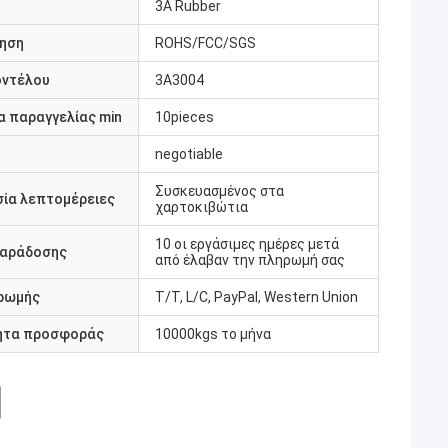
3A Rubber
ηση
ROHS/FCC/SGS
οντέλου
3A3004
 παραγγελίας min
10pieces
negotiable
Συσκευασμένος στα
ία λεπτομέρειες
χαρτοκιβώτια
10 οι εργάσιμες ημέρες μετά
παράδοσης
από έλαβαν την πληρωμή σας
ρωμής
T/T, L/C, PayPal, Western Union
ητα προσφοράς
10000kgs το μήνα