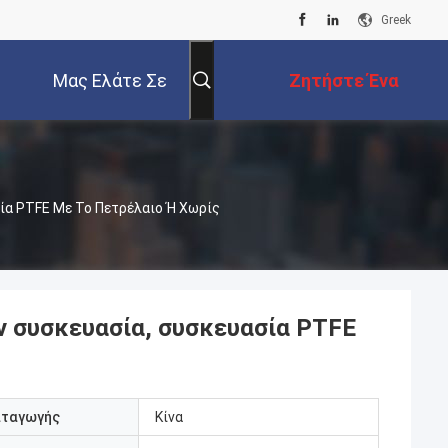
Greek
Μας Ελάτε Σε
Ζητήστε Ένα
Επαφή Με
Απόσπασμα
ία PTFE Με Το Πετρέλαιο Ή Χωρίς
 συσκευασία, συσκευασία PTFE
αταγωγής
Κίνα