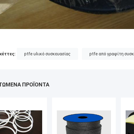
κέττες:
ptfe υλικό συσκευασίας
ptfe από γραφίτη συσ
ΤΏΜΕΝΑ ΠΡΟΪΌΝΤΑ