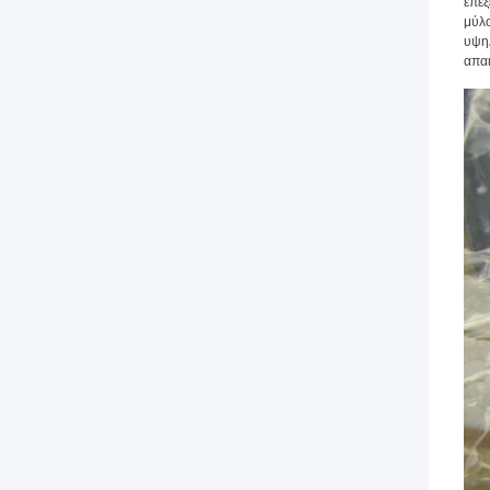
επεξ
μύλο
υψηλ
απαι