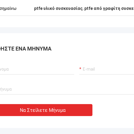
σημαίνω
ptfe υλικό συσκευασίας
,
ptfe από γραφίτη συσκ
ΉΣΤΕ ΈΝΑ ΜΉΝΥΜΑ
Να Στείλετε Μήνυμα