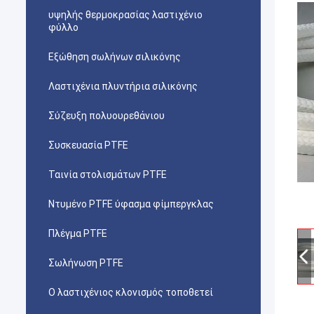
υψηλής θερμοκρασίας λαστιχένιο
φύλλο
Εξώθηση σωλήνων σιλικόνης
Λαστιχένια πλυντήρια σιλικόνης
Σύζευξη πολυουρεθάνιου
Συσκευασία PTFE
Ταινία στολισμάτων PTFE
Ντυμένο PTFE ύφασμα φίμπεργκλας
Πλέγμα PTFE
Σωλήνωση PTFE
Ο λαστιχένιος κλονισμός τοποθετεί