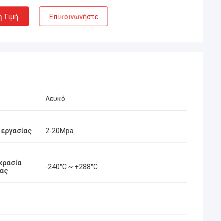
η Τιμή
Επικοινωνήστε
Λευκό
 εργασίας
2-20Mpa
κρασία
-240°C ~ +288°C
ίας