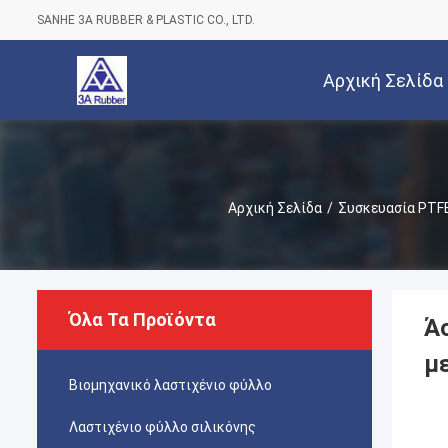
SANHE 3A RUBBER & PLASTIC CO., LTD.
Αρχική Σελίδα
Αρχική Σελίδα
/
Συσκευασία PTF
Όλα Τα Προϊόντα
Ά
μ
Βιομηχανικό λαστιχένιο φύλλο
Λαστιχένιο φύλλο σιλικόνης