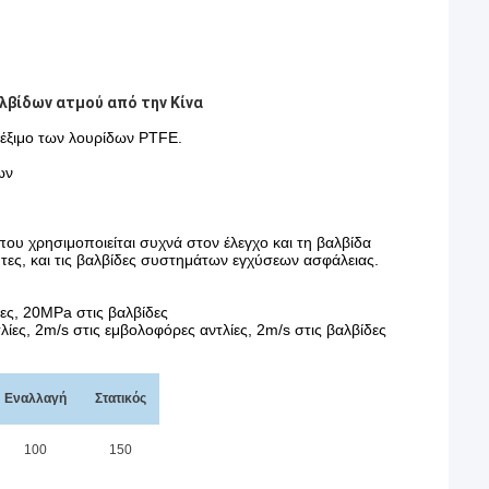
λβίδων ατμού από την Κίνα
πλέξιμο των λουρίδων PTFE.
ων
ου χρησιμοποιείται συχνά στον έλεγχο και τη βαλβίδα
ύτες, και τις βαλβίδες συστημάτων εγχύσεων ασφάλειας.
ίες, 20MPa στις βαλβίδες
λίες, 2m/s στις εμβολοφόρες αντλίες, 2m/s στις βαλβίδες
Εναλλαγή
Στατικός
100
150