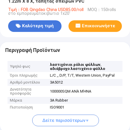
1.22m X 8 Χ, τάπητας σπειρών PVC
Τιμή：FOB Qingdao China USD85.00/roll
MOQ：150rolls
στο εμπορευματοκιβώτιο 1x20'
Καλύτερη τιμή
Επικοινωνήστε
Περιγραφή Προϊόντων
,
λαστιχένιοι ρόλοι φύλλων
Υψηλό φως
αδιάβροχο λαστιχένιο φύλλο
Όροι πληρωμής
L/C ,, D/P, T/T, Western Union, PayPal
Αριθμό μοντέλου
3A5012
Δυνατότητα
100000SQM ΑΝΆ ΜΉΝΑ
προσφοράς
Μάρκα
3A Rubber
Πιστοποίηση
ISO9001
Δείτε περισσότερων