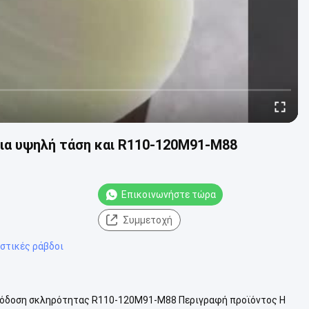
για υψηλή τάση και R110-120M91-M88
Επικοινωνήστε τώρα
Συμμετοχή
στικές ράβδοι
 απόδοση σκληρότητας R110-120M91-M88 Περιγραφή προϊόντος Η