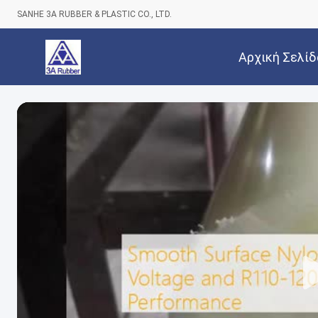
SANHE 3A RUBBER & PLASTIC CO., LTD.
Αρχική Σελίδ