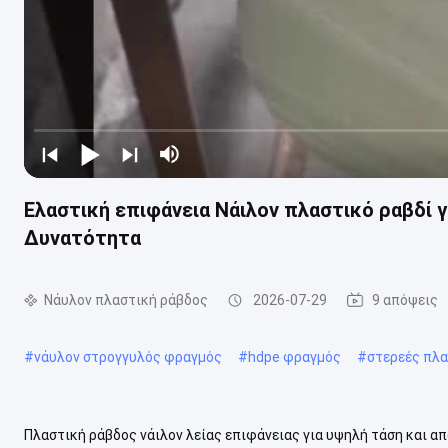
Ελαστική επιφάνεια Νάιλον πλαστικό ραβδί 
Δυνατότητα
Νάυλον πλαστική ράβδος
2026-07-29
9 απόψεις
#
νάυλον στρογγυλός φραγμός
#
hdpe φραγμός
#
στερεές πλα
Πλαστική ράβδος νάιλον λείας επιφάνειας για υψηλή τάση και