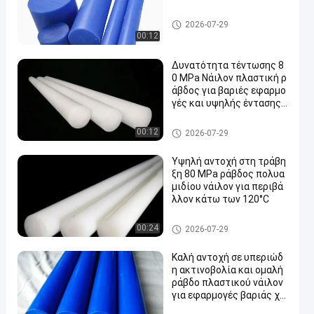
Νάυλον πλαστική ράβδος
2026-07-29
00:12
Δυνατότητα τέντωσης 8
0 MPa Νάιλον πλαστική ρ
άβδος για βαριές εφαρμο
γές και υψηλής έντασης
σε ακραίες καταστάσεις
Νάυλον πλαστική ράβδος
00:12
2026-07-29
Υψηλή αντοχή στη τράβη
ξη 80 MPa ράβδος πολυα
μιδίου νάιλον για περιβά
λλον κάτω των 120°C
Νάυλον πλαστική ράβδος
00:24
2026-07-29
Καλή αντοχή σε υπεριώδ
η ακτινοβολία και ομαλή
ράβδο πλαστικού νάιλον
για εφαρμογές βαριάς χρ
ήσης