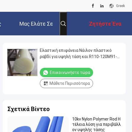
Greek
ς
Μας Ελάτε Σε
Ζητήστε Ένα
Επαφή Με
Απόσπασμα
Ελαστική επιφάνεια Νάιλον πλαστικό
ραβδί για υψηλή τάση και R110-120M91-
M88 Δυνατότητα
Επικοινωνήστε τώρα
Μάθετε Περισσότερα
Σχετικά Βίντεο
10kv Nylon Polymer Rod Η
τέλεια λύση για περιβάλλ
ον υψηλής τάσης