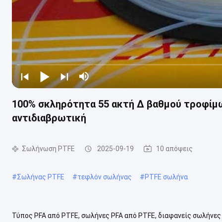
100% σκληρότητα 55 ακτή Δ βαθμού τροφίμ
αντιδιαβρωτική
Σωλήνωση PTFE
2025-09-19
10 απόψεις
#
Σωλήνας PTFE
#
τεφλόν σωλήνας
#
PTFE σωλήνα
Τύπος PFA από PTFE, σωλήνες PFA από PTFE, διαφανείς σωλήνες