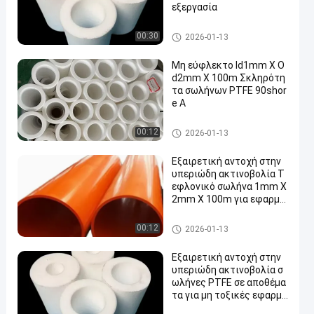
εξεργασία
Σωλήνωση PTFE
00:30
2026-01-13
Μη εύφλεκτο Id1mm X O
d2mm X 100m Σκληρότη
τα σωλήνων PTFE 90shor
e A
Σωλήνωση PTFE
00:12
2026-01-13
Εξαιρετική αντοχή στην
υπεριώδη ακτινοβολία Τ
εφλονικό σωλήνα 1mm X
2mm X 100m για εφαρμο
γές υψηλών θερμοκρασι
ών
Σωλήνωση PTFE
00:12
2026-01-13
Εξαιρετική αντοχή στην
υπεριώδη ακτινοβολία σ
ωλήνες PTFE σε αποθέμα
τα για μη τοξικές εφαρμο
γές