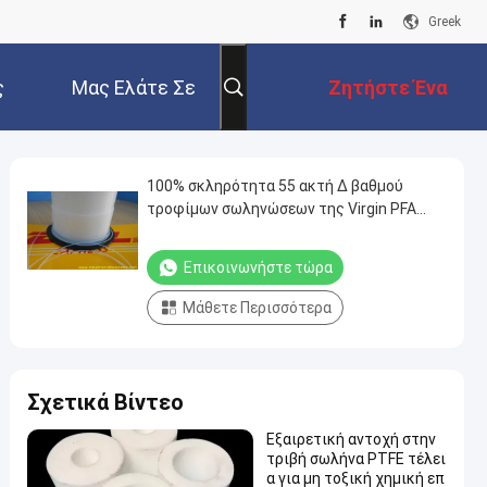
Greek
ς
Μας Ελάτε Σε
Ζητήστε Ένα
Επαφή Με
Απόσπασμα
100% σκληρότητα 55 ακτή Δ βαθμού
τροφίμων σωληνώσεων της Virgin PFA
PTFE αντιδιαβρωτική
Επικοινωνήστε τώρα
Μάθετε Περισσότερα
Σχετικά Βίντεο
Εξαιρετική αντοχή στην
τριβή σωλήνα PTFE τέλει
α για μη τοξική χημική επ