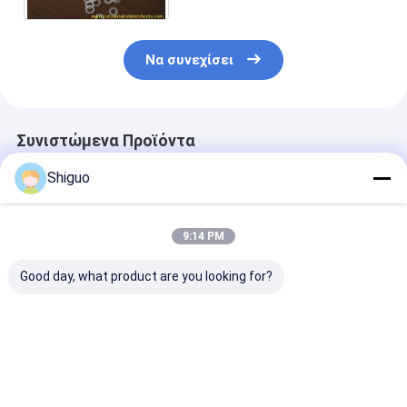
Να συνεχίσει
Συνιστώμενα Προϊόντα
Shiguo
9:14 PM
Good day, what product are you looking for?
TC SC Τύπου FKM
Προσαρμοσμένη
Ανθεκτικά σε
NBR Τσιμούχες
χρώμα Σιλικόνη
υψηλές
Λαδιού Σιλικόνης με
μπάλα και μπάλα
θερμοκρασίες
Αντοχή σε Υψηλή
από καουτσούκ με
ροδέλες από
Θερμοκρασία και
40-80 Shore A
σιλικονούχο
Καλύτερη τιμή
Καλύτερη τιμή
Καλύτερη 
Λάδι
σκληρότητα και
καουτσούκ κα
αντοχή σε υψηλές
δακτύλιοι Ο α