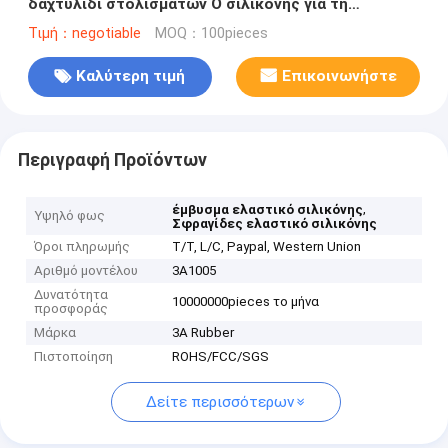
δαχτυλίδι στολισμάτων Ο σιλικόνης για τη
σφράγιση
Τιμή：negotiable
MOQ：100pieces
Καλύτερη τιμή
Επικοινωνήστε
Περιγραφή Προϊόντων
,
έμβυσμα ελαστικό σιλικόνης
Υψηλό φως
Σφραγίδες ελαστικό σιλικόνης
Όροι πληρωμής
T/T, L/C, Paypal, Western Union
Αριθμό μοντέλου
3A1005
Δυνατότητα
10000000pieces το μήνα
προσφοράς
Μάρκα
3A Rubber
Πιστοποίηση
ROHS/FCC/SGS
Δείτε περισσότερων