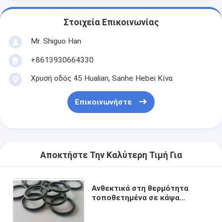
Στοιχεία Επικοινωνίας
Mr. Shiguo Han
+8613930664330
Χρυσή οδός 45 Hualian, Sanhe Hebei Κίνα
Επικοινωνήστε
Αποκτήστε Την Καλύτερη Τιμή Για
Ανθεκτικά στη θερμότητα
τοποθετημένα σε κάψα
τεφλόν δαχτυλίδια Encap PTFE
FKM Ο/λαστιχένια σφραγίδα