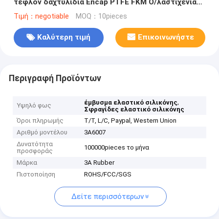
τεφλόν δαχτυλίδια Encap PTFE FKM Ο/λαστιχένια
σφραγίδα στολισμάτων
Τιμή：negotiable
MOQ：10pieces
Καλύτερη τιμή
Επικοινωνήστε
Περιγραφή Προϊόντων
,
έμβυσμα ελαστικό σιλικόνης
Υψηλό φως
Σφραγίδες ελαστικό σιλικόνης
Όροι πληρωμής
T/T, L/C, Paypal, Western Union
Αριθμό μοντέλου
3A6007
Δυνατότητα
100000pieces το μήνα
προσφοράς
Μάρκα
3A Rubber
Πιστοποίηση
ROHS/FCC/SGS
Δείτε περισσότερων