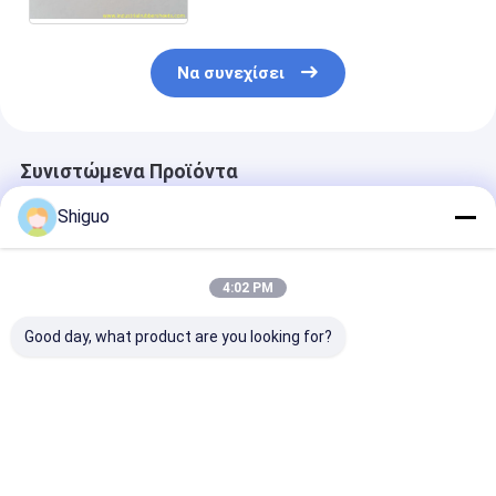
στολισμάτων
Να συνεχίσει
Συνιστώμενα Προϊόντα
Shiguo
4:02 PM
Good day, what product are you looking for?
TC SC Τύπου FKM
Προσαρμοσμένη
Ανθεκτικά σε
NBR Τσιμούχες
χρώμα Σιλικόνη
υψηλές
Λαδιού Σιλικόνης με
μπάλα και μπάλα
θερμοκρασίες
Αντοχή σε Υψηλή
από καουτσούκ με
ροδέλες από
Θερμοκρασία και
40-80 Shore A
σιλικονούχο
Καλύτερη τιμή
Καλύτερη τιμή
Καλύτερη 
Λάδι
σκληρότητα και
καουτσούκ κα
αντοχή σε υψηλές
δακτύλιοι Ο α