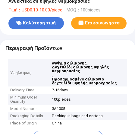
Ανθεκτικά σε υψηλές θερμοκρασίες
Τιμή：USD0.10-10.00/piece
MOQ：100pieces
Καλύτερη τιμή
Επικοινωνήστε
Περιγραφή Προϊόντων
,
αγγίγμα σιλικόνης
Δαχτυλίδι σιλικόνης υψηλής
θερμοκρασίας
Υψηλό φως
,
Προσαρμοσμένο σιλικόνιο
δαχτυλίδι υψηλής θερμοκρασίας
Delivery Time
7-15days
Minimum Order
100pieces
Quantity
Model Number
3A1005
Packaging Details
Packing in bags and cartons
Place of Origin
China