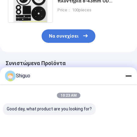
πλυντήρια 8-43mm OD
Ανθεκτικά σε υψηλές
Price： 100pieces
θερμοκρασίες
Να συνεχίσει
Συνιστώμενα Προϊόντα
Shiguo
10:23 AM
Good day, what product are you looking for?
100% παρθένα
NBR FKM PTFE V
Προσαρμοσμέ
σιλικόνη ανθεκτική
Packing Chevron
μέγεθος Σιλικ
σε υψηλές
Packing για
πλυντήρια για
θερμοκρασίες χωρίς
Εφαρμογές
τρόφιμα και σ