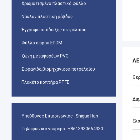
Χρωματισμένο πλαστικό φύλλο
Νάυλον πλαστική ράβδος
Έγγραφο απόδειξης πετρελαίου
Φύλλο αφρού EPDM
ζώνη μεταφορέων PVC
ΛΕ
Σφραγίδα βιομηχανικού πετρελαίου
Θερ
Πλακέτο κοπτήρα PTFE
Διη
Υπεύθυνος Επικοινωνίας :
Shiguo Han
Ελα
Τηλεφωνικό νούμερο :
+8613930664330