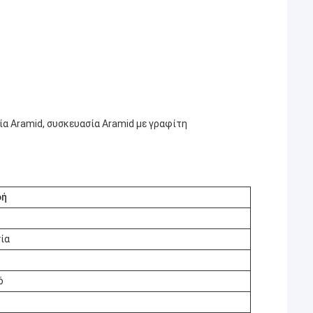
α Aramid, συσκευασία Aramid με γραφίτη
φή
ία
ό