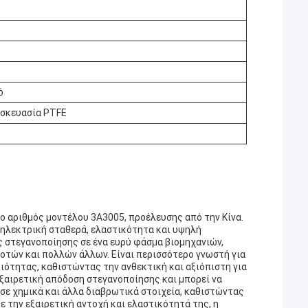
ό
σκευασία PTFE
ο αριθμός μοντέλου 3A3005, προέλευσης από την Κίνα.
διηλεκτρική σταθερά, ελαστικότητα και υψηλή
ς στεγανοποίησης σε ένα ευρύ φάσμα βιομηχανιών,
τών και πολλών άλλων. Είναι περισσότερο γνωστή για
ότητας, καθιστώντας την ανθεκτική και αξιόπιστη για
εξαιρετική απόδοση στεγανοποίησης και μπορεί να
ή σε χημικά και άλλα διαβρωτικά στοιχεία, καθιστώντας
ε την εξαιρετική αντοχή και ελαστικότητά της, η