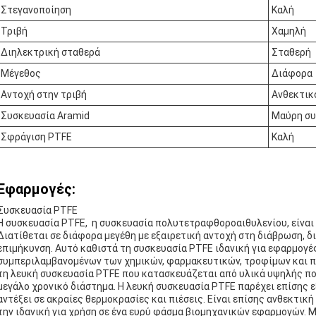
Στεγανοποίηση
Καλή
Τριβή
Χαμηλή
Διηλεκτρική σταθερά
Σταθερή
Μέγεθος
Διάφορα
Αντοχή στην τριβή
Ανθεκτικ
Συσκευασία Aramid
Μαύρη συ
Σφράγιση PTFE
Καλή
Εφαρμογές:
Συσκευασία PTFE
Η συσκευασία PTFE, η συσκευασία πολυτετραφθοροαιθυλενίου, είναι 
Διατίθεται σε διάφορα μεγέθη με εξαιρετική αντοχή στη διάβρωση, 
επιμήκυνση. Αυτό καθιστά τη συσκευασία PTFE ιδανική για εφαρμογέ
συμπεριλαμβανομένων των χημικών, φαρμακευτικών, τροφίμων και πο
τη λευκή συσκευασία PTFE που κατασκευάζεται από υλικά υψηλής ποι
μεγάλο χρονικό διάστημα. Η λευκή συσκευασία PTFE παρέχει επίσης 
αντέξει σε ακραίες θερμοκρασίες και πιέσεις. Είναι επίσης ανθεκτικ
την ιδανική για χρήση σε ένα ευρύ φάσμα βιομηχανικών εφαρμογών. Μ