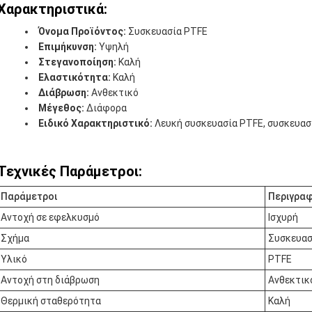
Χαρακτηριστικά:
Όνομα Προϊόντος:
Συσκευασία PTFE
Επιμήκυνση:
Υψηλή
Στεγανοποίηση:
Καλή
Ελαστικότητα:
Καλή
Διάβρωση:
Ανθεκτικό
Μέγεθος:
Διάφορα
Ειδικό Χαρακτηριστικό:
Λευκή συσκευασία PTFE, συσκευασί
Τεχνικές Παράμετροι:
Παράμετροι
Περιγρα
Αντοχή σε εφελκυσμό
Ισχυρή
Σχήμα
Συσκευασ
Υλικό
PTFE
Αντοχή στη διάβρωση
Ανθεκτικ
Θερμική σταθερότητα
Καλή