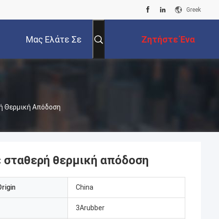
Greek
Μας Ελάτε Σε
Ζητήστε Ένα
Επαφή Με
Απόσπασμα
ή Θερμική Απόδοση
 σταθερή θερμική απόδοση
rigin
China
3Arubber