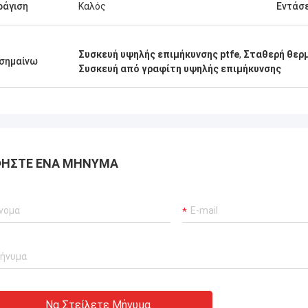
ράγιση
Καλός
Εντάσ
Συσκευή υψηλής επιμήκυνσης ptfe
,
Σταθερή θερμ
σημαίνω
Συσκευή από γραφίτη υψηλής επιμήκυνσης
ΉΣΤΕ ΈΝΑ ΜΉΝΥΜΑ
Να Στείλετε Μήνυμα