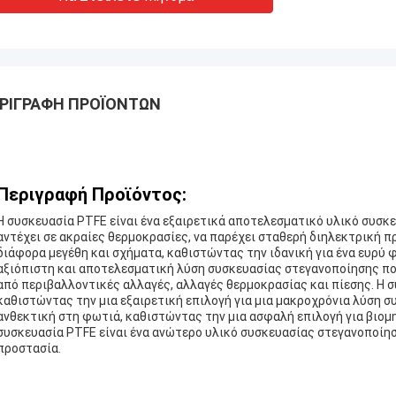
ΡΙΓΡΑΦΉ ΠΡΟΪΌΝΤΩΝ
Περιγραφή Προϊόντος:
Η συσκευασία PTFE είναι ένα εξαιρετικά αποτελεσματικό υλικό συσκε
αντέχει σε ακραίες θερμοκρασίες, να παρέχει σταθερή διηλεκτρική πρ
διάφορα μεγέθη και σχήματα, καθιστώντας την ιδανική για ένα ευρύ 
αξιόπιστη και αποτελεσματική λύση συσκευασίας στεγανοποίησης που
από περιβαλλοντικές αλλαγές, αλλαγές θερμοκρασίας και πίεσης. Η σ
καθιστώντας την μια εξαιρετική επιλογή για μια μακροχρόνια λύση σ
ανθεκτική στη φωτιά, καθιστώντας την μια ασφαλή επιλογή για βιομ
συσκευασία PTFE είναι ένα ανώτερο υλικό συσκευασίας στεγανοποίησ
προστασία.