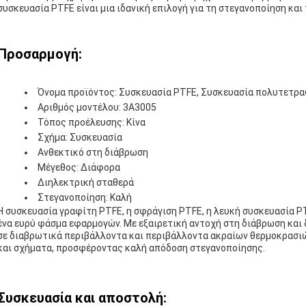
συσκευασία PTFE είναι μια ιδανική επιλογή για τη στεγανοποίηση κα
Προσαρμογή:
Όνομα προϊόντος: Συσκευασία PTFE, Συσκευασία πολυτετρ
Αριθμός μοντέλου: 3A3005
Τόπος προέλευσης: Κίνα
Σχήμα: Συσκευασία
Ανθεκτικό στη διάβρωση
Μέγεθος: Διάφορα
Διηλεκτρική σταθερά
Στεγανοποίηση: Καλή
Η συσκευασία γραφίτη PTFE, η σφράγιση PTFE, η λευκή συσκευασία PT
ένα ευρύ φάσμα εφαρμογών. Με εξαιρετική αντοχή στη διάβρωση και δ
σε διαβρωτικά περιβάλλοντα και περιβάλλοντα ακραίων θερμοκρασιών
και σχήματα, προσφέροντας καλή απόδοση στεγανοποίησης.
Συσκευασία και αποστολή: