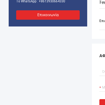
Το WhatsApp :
+8613930664330
Σφ
Επικοινωνία
Επι
ΑΦ