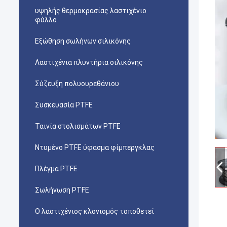
υψηλής θερμοκρασίας λαστιχένιο
φύλλο
Εξώθηση σωλήνων σιλικόνης
Λαστιχένια πλυντήρια σιλικόνης
Σύζευξη πολυουρεθάνιου
Συσκευασία PTFE
Ταινία στολισμάτων PTFE
Ντυμένο PTFE ύφασμα φίμπεργκλας
Πλέγμα PTFE
Σωλήνωση PTFE
Ο λαστιχένιος κλονισμός τοποθετεί