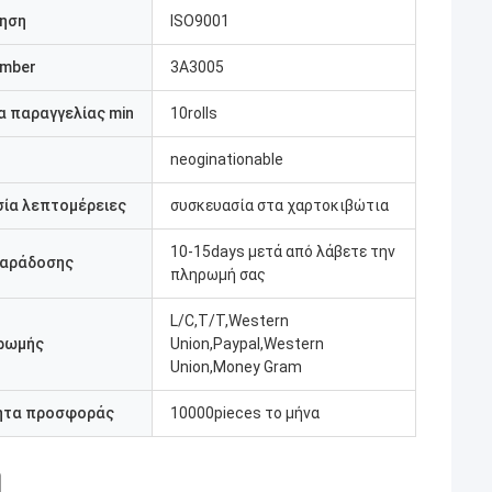
ηση
ISO9001
umber
3A3005
 παραγγελίας min
10rolls
neoginationable
ία λεπτομέρειες
συσκευασία στα χαρτοκιβώτια
10-15days μετά από λάβετε την
παράδοσης
πληρωμή σας
L/C,T/T,Western
ρωμής
Union,Paypal,Western
Union,Money Gram
ητα προσφοράς
10000pieces το μήνα